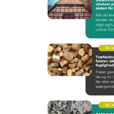
Udskiftni
vinduer p
sådan får
varmereg
Når du bor
kender du 
regn og f
vintre. Di
h...
30. 
Træfældn
falster: s
faglighed
haver
Træer giv
læ og liv 
før eller s
spørgsmål
træet besk
05. 