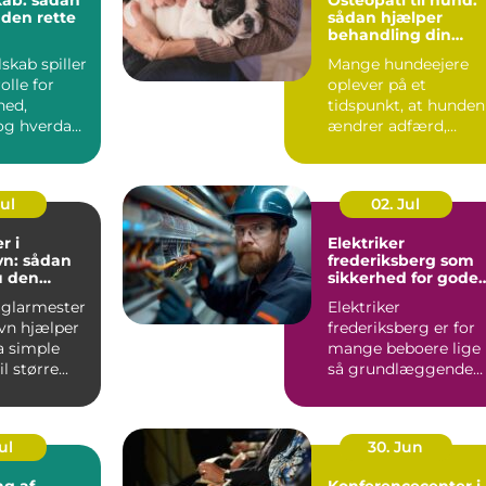
kab: sådan
Osteopati til hund:
 den rette
sådan hjælper
behandling din
hund i balance
lskab spiller
Mange hundeejere
olle for
oplever på et
hed,
tidspunkt, at hunden
g hverdag,
ændrer adfærd,
bevæger s...
Jul
02. Jul
r i
Elektriker
n: sådan
frederiksberg som
u den
sikkerhed for gode
fagmand
elinstallationer
 glarmester
Elektriker
vn hjælper
frederiksberg er for
a simple
mange beboere lige
l større...
så grundlæggende
som velfungerende
varmekilder og...
ul
30. Jun