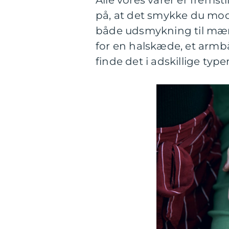
Alle vores varer er fremsti
på, at det smykke du modta
både udsmykning til mænd
for en halskæde, et armbån
finde det i adskillige typ