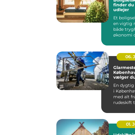
Boligsels
finder du
udlejer
Et boligse
en vigtig r
både tryg
økonomi o
når...
06. 
Glarmeste
Københav
vælger d
rigtige 
En dygtig
i Københa
med alt fr
rudeskift ti
01. J