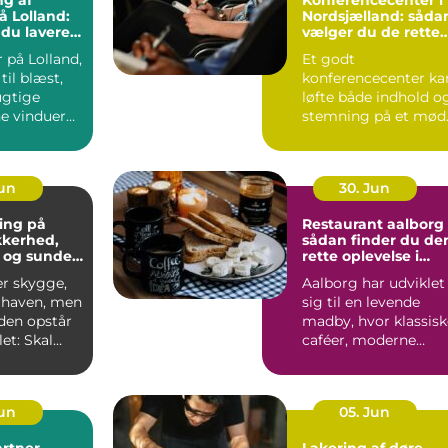
ng af
Konferencecenter i
å Lolland:
Nordsjælland: såda
 du lavere
vælger du de rette
ning
rammer
 på Lolland,
Et godt
til blæst,
konferencecenter ka
ugtige
løfte både indhold o
ne vinduer
stemning på et mød
S&...
Jun
30. Jun
ing på
Restaurant aalborg
ikkerhed,
sådan finder du de
 og sunde
rette oplevelse i
byen
er skygge,
Aalborg har udviklet
i haven, men
sig til en levende
iden opstår
madby, hvor klassisk
et: Skal
caféer, moderne
æres e...
bistroer og
specialise...
Jun
05. Jun