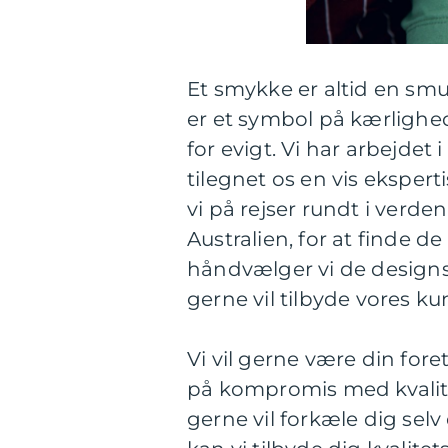
Et smykke er altid en smuk
er et symbol på kærligh
for evigt. Vi har arbejde
tilegnet os en vis ekspert
vi på rejser rundt i verden,
Australien, for at finde 
håndvælger vi de designs, 
gerne vil tilbyde vores ku
Vi vil gerne være din for
på kompromis med kvalite
gerne vil forkæle dig sel