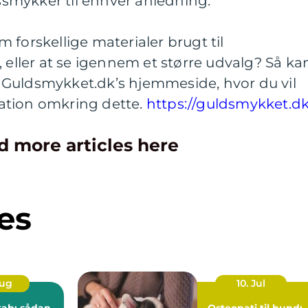
etssmykker til enhver anledning.
 forskellige materialer brugt til
, eller at se igennem et større udvalg? Så ka
Guldsmykket.dk’s hjemmeside, hvor du vil
ation omkring dette.
https://guldsmykket.dk
d more articles here
es
Aug
10. Jul