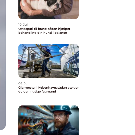
10. Jul
Osteopati til hund: sådan hjælper
behandling din hund i balance
06. Jul
Glarmester i København: sådan vælger
du den rigtige fagmand