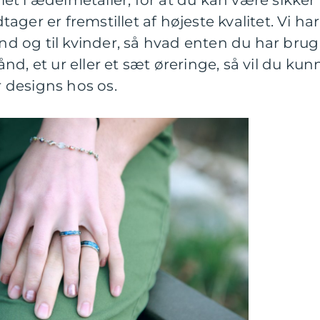
llet i ædelmetaller, for at du kan være sikker
ger er fremstillet af højeste kvalitet. Vi har
 og til kvinder, så hvad enten du har brug
d, et ur eller et sæt øreringe, så vil du kun
er designs hos os.