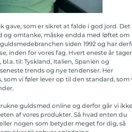
 gave, som er sikret at falde i god jord. Det
ed og omtanke, måske endda med løftet om
t i guldsmedebranchen siden 1992 og har derf
ise, inden for vores fag. Hvert eneste år tage
 bl.a. til: Tyskland, Italien, Spanien og
de seneste trends og nye tendenser. Her
som vi føler lever op til den standard, som 
nder.
etrukne guldsmed online og derfor går vi ikk
ten af vores produkter. Så hvad enten du
v eller nogen som betyder meget for dig, så