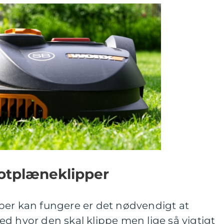
obotplæneklipper
per kan fungere er det nødvendigt at
d hvor den skal klippe men lige så vigtigt