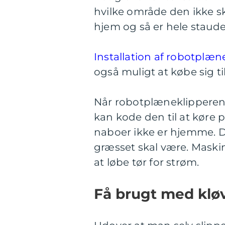
hvilke område den ikke sk
hjem og så er hele staude
Installation af robotplæn
også muligt at købe sig til
Når robotplæneklipperen e
kan kode den til at køre 
naboer ikke er hjemme. D
græsset skal være. Maskine
at løbe tør for strøm.
Få brugt med klø