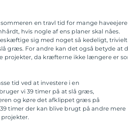
 sommeren en travl tid for mange haveejere
nhårdt, hvis nogle af ens planer skal nåes.
eskæftige sig med noget så kedeligt, trivielt
lå græs. For andre kan det også betyde at 
re projekter, da kræfterne ikke længere er s
se tid ved at investere i en
bruger vi 39 timer på at slå græs,
ren og køre det afklippet græs på
39 timer der kan blive brugt på andre mere
projekter.