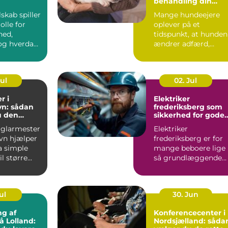
behandling din
hund i balance
lskab spiller
Mange hundeejere
olle for
oplever på et
hed,
tidspunkt, at hunden
g hverdag,
ændrer adfærd,
bevæger s...
Jul
02. Jul
r i
Elektriker
n: sådan
frederiksberg som
u den
sikkerhed for gode
fagmand
elinstallationer
 glarmester
Elektriker
vn hjælper
frederiksberg er for
a simple
mange beboere lige
l større...
så grundlæggende
som velfungerende
varmekilder og...
ul
30. Jun
ng af
Konferencecenter i
å Lolland:
Nordsjælland: såda