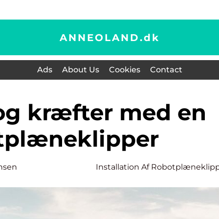
ANNEOLAND.
dk
Ads
About Us
Cookies
Contact
tplæneklipper
nsen
Installation Af Robotplæneklip