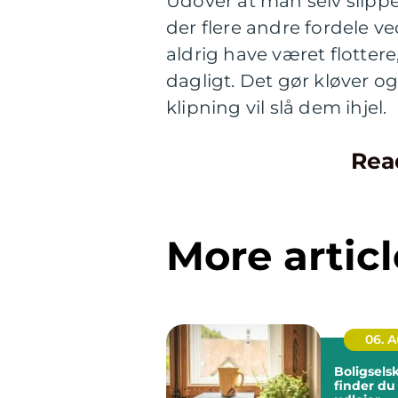
Udover at man selv slippe
der flere andre fordele v
aldrig have været flottere,
dagligt. Det gør kløver o
klipning vil slå dem ihjel.
Rea
More articl
06. 
Boligsels
finder du