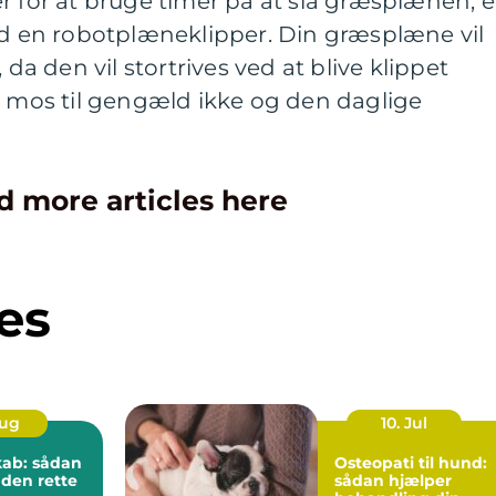
r for at bruge timer på at slå græsplænen, e
ed en robotplæneklipper. Din græsplæne vil
 da den vil stortrives ved at blive klippet
g mos til gengæld ikke og den daglige
d more articles here
es
Aug
10. Jul
kab: sådan
Osteopati til hund:
 den rette
sådan hjælper