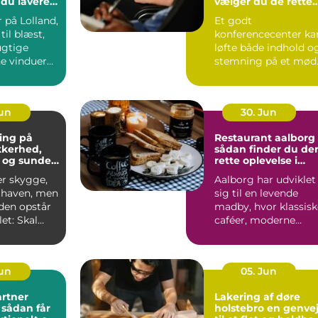
 du lavere
vælger du de rette
ning
rammer
 på Lolland,
Et godt
til blæst,
konferencecenter ka
ugtige
løfte både indhold o
ne vinduer
stemning på et mød
S&...
Jun
30. Jun
ing på
Restaurant aalborg
ikkerhed,
sådan finder du de
 og sunde
rette oplevelse i
byen
er skygge,
Aalborg har udviklet
i haven, men
sig til en levende
iden opstår
madby, hvor klassisk
et: Skal
caféer, moderne
æres e...
bistroer og
specialise...
Jun
05. Jun
rtner
Lakering af døre
r
holstebro en genvej