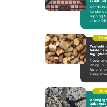
sådan får
varmereg
Når du bor
kender du 
regn og f
vintre. Di
h...
30. 
Træfældn
falster: s
faglighed
haver
Træer giv
læ og liv 
før eller s
spørgsmål
træet besk
05. 
Anlægsga
aabenraa sådan få