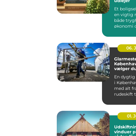
udlejer
Et boligse
en vigtig r
både tryg
økonomi o
når...
06. 
Glarmeste
Københav
vælger d
rigtige 
En dygtig
i Københa
med alt fr
rudeskift ti
01. J
Udskiftni
vinduer p