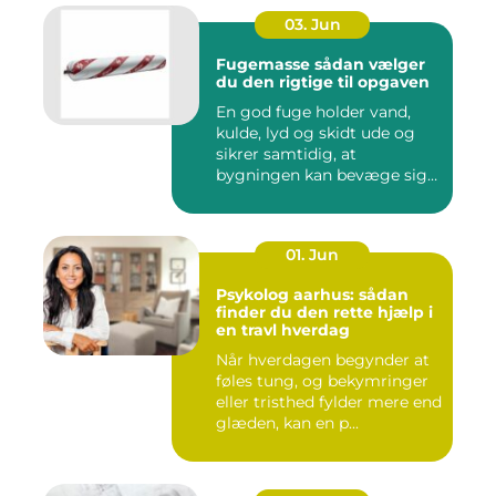
03. Jun
Fugemasse sådan vælger
du den rigtige til opgaven
En god fuge holder vand,
kulde, lyd og skidt ude og
sikrer samtidig, at
bygningen kan bevæge sig
ud...
01. Jun
Psykolog aarhus: sådan
finder du den rette hjælp i
en travl hverdag
Når hverdagen begynder at
føles tung, og bekymringer
eller tristhed fylder mere end
glæden, kan en p...