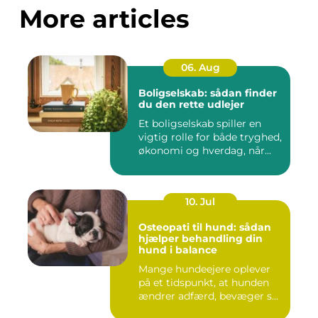
More articles
06. Aug
Boligselskab: sådan finder
du den rette udlejer
Et boligselskab spiller en
vigtig rolle for både tryghed,
økonomi og hverdag, når...
10. Jul
Osteopati til hund: sådan
hjælper behandling din
hund i balance
Mange hundeejere oplever
på et tidspunkt, at hunden
ændrer adfærd, bevæger s...