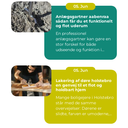
05. Jun
Anlægsgartner aabenraa
sådan får du et funktionelt
og flot uderum
En professionel
anlægsgartner kan gøre en
stor forskel for både
udseende og funktion i
haven. Mange ...
05. Jun
Lakering af døre holstebro
en genvej til et flot og
holdbart hjem
Mange boligejere i Holstebro
står med de samme
overvejelser: Dørene er
slidte, farven er umoderne,
o...