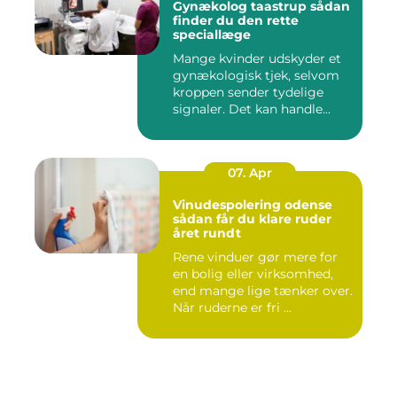
Gynækolog taastrup sådan
finder du den rette
speciallæge
Mange kvinder udskyder et
gynækologisk tjek, selvom
kroppen sender tydelige
signaler. Det kan handle...
07. Apr
Vinudespolering odense
sådan får du klare ruder
året rundt
Rene vinduer gør mere for
en bolig eller virksomhed,
end mange lige tænker over.
Når ruderne er fri ...