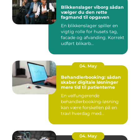
Blikkenslager viborg sådan
vælger du den rette
fagmand til opgaven
En blikkenslager spiller en
vigtig rolle for husets tag,
facade og afvanding. Korrekt
udført blikarb...
04. May
Behandlerbooking: sådan
skaber digitale løsninger
mere tid til patienterne
En velfungerende
behandlerbooking-løsning
kan være forskellen på en
travl hverdag med
aflysninger, t...
04. May