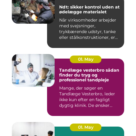
Ndt: sikker kontrol uden at
ødelægge materialet
Når virksomheder arbejder
med svejsninger,
trykbærende udstyr, tanke
eller stålkonstruktioner, er
fe...
01. May
Tandlæge vesterbro sådan
finder du tryg og
professionel tandpleje
Mange, der søger en
Tandlæge Vesterbro, leder
ikke kun efter en fagligt
dygtig klinik. De ønsker
ogs...
01. May