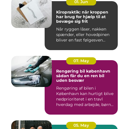
01. Jun
Kiropraktik: når kroppen
har brug for hjælp til at
bevæge sig frit
Når ryggen låser, nakken
spænder, eller hovedpinen
bliver en fast følgesven...
07. May
Rengøring bil københavn
sådan får du en ren bil
uden besvær
Rengøring af bilen i
København kan hurtigt blive
nedprioriteret i en travl
hverdag med arbejde, børn...
05. May