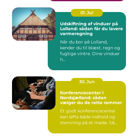
01. Jul
Udskiftning af vinduer på
Lolland: sådan får du lavere
varmeregning
Når du bor på Lolland,
kender du til blæst, regn og
fugtige vintre. Dine vinduer
h...
30. Jun
Konferencecenter i
Nordsjælland: sådan
vælger du de rette rammer
Et godt konferencecenter
kan løfte både indhold og
stemning på et møde. S&...