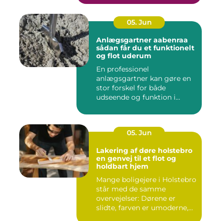
05. Jun
Anlægsgartner aabenraa
sådan får du et funktionelt
og flot uderum
En professionel
anlægsgartner kan gøre en
stor forskel for både
udseende og funktion i
haven. Mange ...
05. Jun
Lakering af døre holstebro
en genvej til et flot og
holdbart hjem
Mange boligejere i Holstebro
står med de samme
overvejelser: Dørene er
slidte, farven er umoderne,
o...