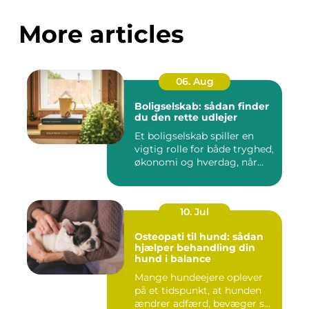
More articles
06. Aug
Boligselskab: sådan finder
du den rette udlejer
Et boligselskab spiller en
vigtig rolle for både tryghed,
økonomi og hverdag, når...
10. Jul
Osteopati til hund: sådan
hjælper behandling din
hund i balance
Mange hundeejere oplever
på et tidspunkt, at hunden
ændrer adfærd, bevæger s...