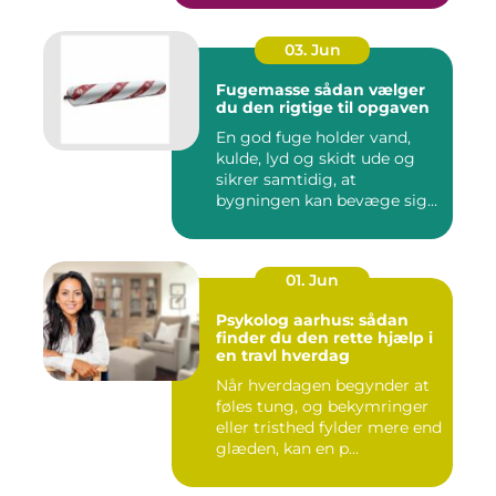
03. Jun
Fugemasse sådan vælger
du den rigtige til opgaven
En god fuge holder vand,
kulde, lyd og skidt ude og
sikrer samtidig, at
bygningen kan bevæge sig
ud...
01. Jun
Psykolog aarhus: sådan
finder du den rette hjælp i
en travl hverdag
Når hverdagen begynder at
føles tung, og bekymringer
eller tristhed fylder mere end
glæden, kan en p...