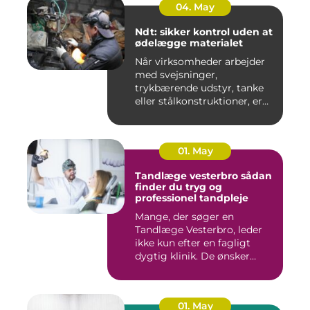
04. May
Ndt: sikker kontrol uden at
ødelægge materialet
Når virksomheder arbejder
med svejsninger,
trykbærende udstyr, tanke
eller stålkonstruktioner, er
fe...
01. May
Tandlæge vesterbro sådan
finder du tryg og
professionel tandpleje
Mange, der søger en
Tandlæge Vesterbro, leder
ikke kun efter en fagligt
dygtig klinik. De ønsker
ogs...
01. May