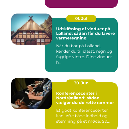
og...
01. Jul
Udskiftning af vinduer på
Lolland: sådan får du lavere
varmeregning
Når du bor på Lolland,
kender du til blæst, regn og
fugtige vintre. Dine vinduer
h...
30. Jun
Konferencecenter i
Nordsjælland: sådan
vælger du de rette rammer
Et godt konferencecenter
kan løfte både indhold og
stemning på et møde. S&...