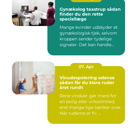
Gynækolog taastrup sådan
finder du den rette
speciallæge
Mange kvinder udskyder et
gynækologisk tjek, selvom
kroppen sender tydelige
signaler. Det kan handle...
07. Apr
Vinudespolering odense
sådan får du klare ruder
året rundt
Rene vinduer gør mere for
en bolig eller virksomhed,
end mange lige tænker over.
Når ruderne er fri ...