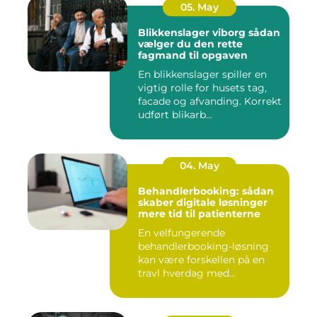
05. May
Blikkenslager viborg sådan
vælger du den rette
fagmand til opgaven
En blikkenslager spiller en
vigtig rolle for husets tag,
facade og afvanding. Korrekt
udført blikarb...
04. May
Behandlerbooking: sådan
skaber digitale løsninger
mere tid til patienterne
En velfungerende
behandlerbooking-løsning
kan være forskellen på en
travl hverdag med
aflysninger, t...