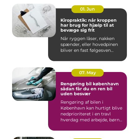
01. Jun
Kiropraktik: når kroppen
har brug for hjælp til at
bevæge sig frit
Når ryggen låser, nakken
spænder, eller hovedpinen
bliver en fast følgesven...
07. May
Rengøring bil københavn
sådan får du en ren bil
uden besvær
Rengøring af bilen i
København kan hurtigt blive
nedprioriteret i en travl
hverdag med arbejde, børn...