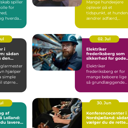
lskab spiller
Mange hundeejere
olle for
oplever på et
hed,
tidspunkt, at hunden
g hverdag,
ændrer adfærd,
bevæger s...
Jul
02. Jul
r i
Elektriker
n: sådan
frederiksberg som
u den
sikkerhed for gode
fagmand
elinstallationer
 glarmester
Elektriker
vn hjælper
frederiksberg er for
a simple
mange beboere lige
l større...
så grundlæggende
som velfungerende
varmekilder og...
ul
30. Jun
ng af
Konferencecenter i
å Lolland:
Nordsjælland: såda
 du lavere
vælger du de rette
ning
rammer