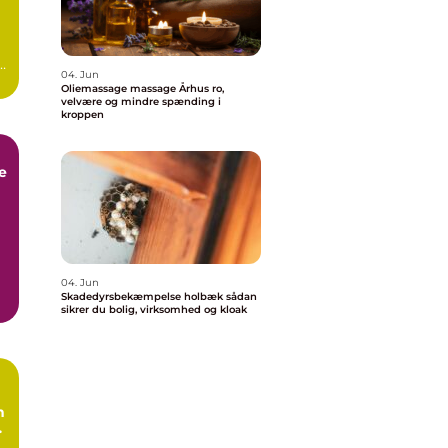
04. Jun
Oliemassage massage Århus ro,
velvære og mindre spænding i
kroppen
e
k
04. Jun
Skadedyrsbekæmpelse holbæk sådan
e
sikrer du bolig, virksomhed og kloak
n
l