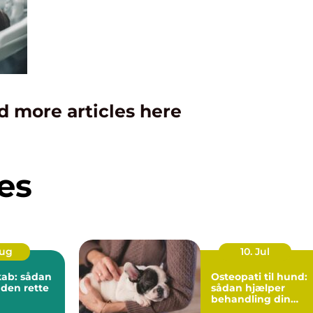
d more articles here
es
Aug
10. Jul
kab: sådan
Osteopati til hund:
 den rette
sådan hjælper
behandling din
hund i balance