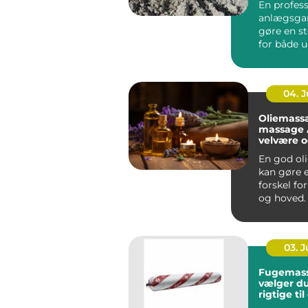
En profess
anlægsgar
gøre en st
for både 
funktion i
Mange ...
04. 
Oliemass
massage År
velvære 
spænding
En god ol
kan gøre e
forskel fo
og hoved.
Århus bru
massage ..
03. 
Fugemasse så
vælger d
rigtige ti