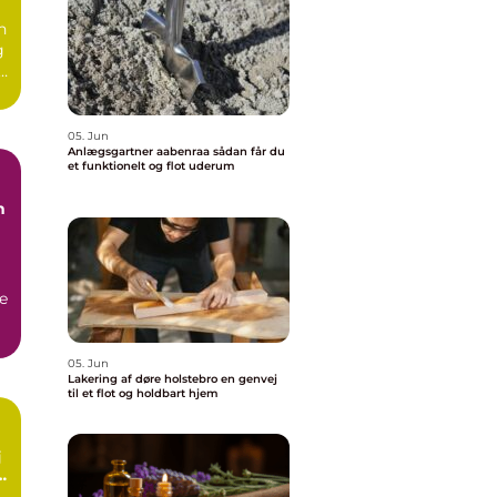
n
g
e.
05. Jun
Anlægsgartner aabenraa sådan får du
et funktionelt og flot uderum
n
e
05. Jun
Lakering af døre holstebro en genvej
til et flot og holdbart hjem
rt