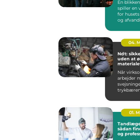
En blikken
spiller en 
for husets
og afvand
udført blik
04. 
Ndt: sikk
uden at 
materiale
Når virks
arbejder 
svejsninge
trykbæren
tanke elle
stålkonstr
fe...
01. 
Tandlæge
sådan fin
og profes
tandpleje