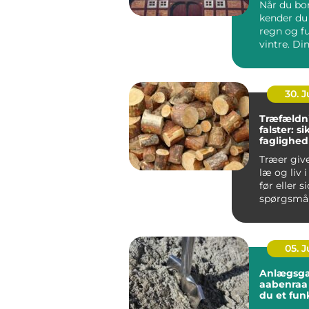
Når du bor
kender du 
regn og f
vintre. Di
h...
30. 
Træfældn
falster: s
faglighed
haver
Træer giv
læ og liv 
før eller s
spørgsmål
træet besk
05. 
Anlægsga
aabenraa sådan få
du et fun
flot ude