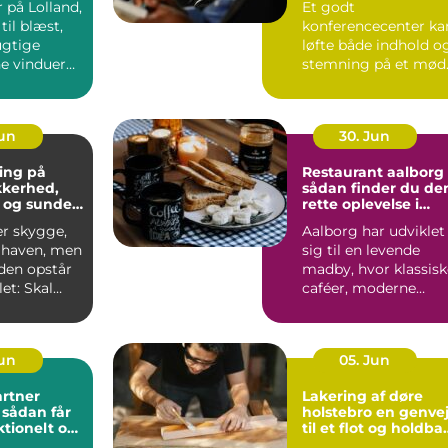
 på Lolland,
Et godt
til blæst,
konferencecenter ka
ugtige
løfte både indhold o
ne vinduer
stemning på et mød
S&...
Jun
30. Jun
ing på
Restaurant aalborg
ikkerhed,
sådan finder du de
 og sunde
rette oplevelse i
byen
er skygge,
Aalborg har udviklet
i haven, men
sig til en levende
iden opstår
madby, hvor klassisk
et: Skal
caféer, moderne
æres e...
bistroer og
specialise...
Jun
05. Jun
rtner
Lakering af døre
r
holstebro en genvej
ktionelt og
til et flot og holdba
rum
hjem