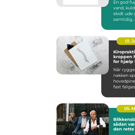
En god fu
vand, kuld
skidt ude og sikrer
samtidig, 
bygninge
bevæge sig
01. 
Kiroprakti
kroppen 
for hjælp t
bevæge si
Når ryggen
nakken sp
hovedpine
fast følges
05. 
Blikkensl
sådan væ
den rett
til opgav