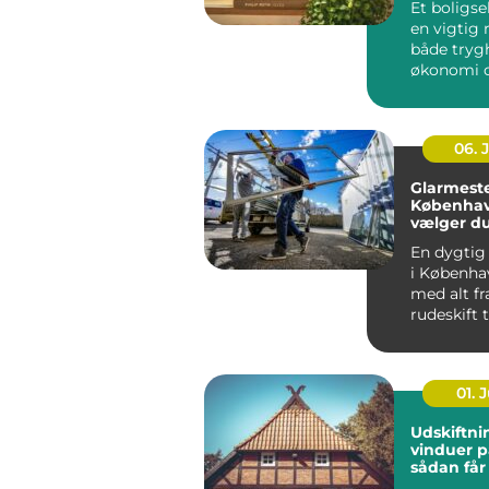
Et boligse
en vigtig r
både tryg
økonomi o
når...
06. 
Glarmeste
Københav
vælger d
rigtige 
En dygtig
i Københa
med alt fr
rudeskift ti
01. J
Udskiftni
vinduer p
sådan får
varmereg