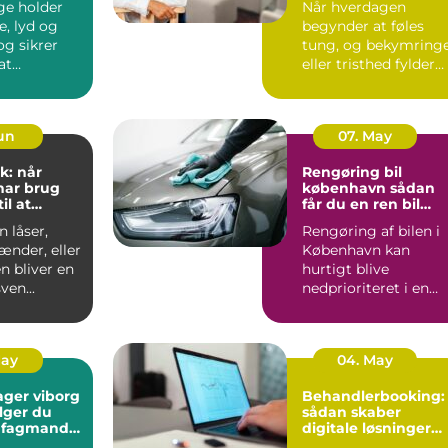
ge holder
Når hverdagen
e, lyd og
begynder at føles
tung, og bekymring
at
eller tristhed fylder
n kan
mere end glæden,
 ud...
kan en p...
Jun
07. May
k: når
Rengøring bil
har brug
københavn sådan
il at
får du en ren bil
g frit
uden besvær
 låser,
Rengøring af bilen i
ænder, eller
København kan
n bliver en
hurtigt blive
ven...
nedprioriteret i en
travl hverdag med
arbejde, børn...
May
04. May
ager viborg
Behandlerbooking:
lger du
sådan skaber
e fagmand
digitale løsninger
en
mere tid til