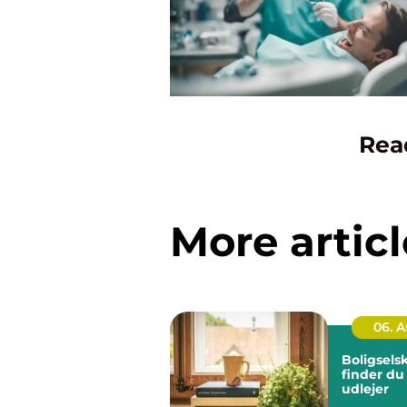
Rea
More articl
06. 
Boligsels
finder du
udlejer