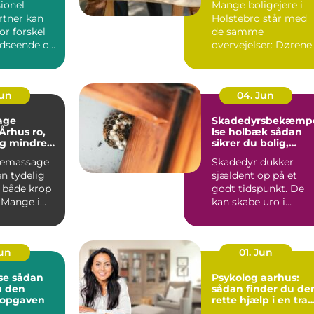
ionel
Mange boligejere i
tner kan
Holstebro står med
or forskel
de samme
udseende og
overvejelser: Dørene
 haven.
er slidte, farven er
umoderne, o...
Jun
04. Jun
age
Skadedyrsbekæmp
hus ro,
lse holbæk sådan
og mindre
sikrer du bolig,
 i kroppen
virksomhed og kloa
iemassage
Skadedyr dukker
n tydelig
sjældent op på et
r både krop
godt tidspunkt. De
 Mange i
kan skabe uro i
ger
hverdagen, give dyr
.
skader på ...
Jun
01. Jun
dan
Psykolog aarhus:
u den
sådan finder du de
l opgaven
rette hjælp i en trav
hverdag