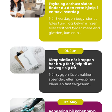
Psykolog aarhus: sådan
finder du den rette hjælp i
en travl hverdag
Når hverdagen begynder at
føles tung, og bekymringer
eller tristhed fylder mere end
glæden, kan en p...
01. Jun
Kiropraktik: når kroppen
har brug for hjælp til at
bevæge sig frit
Når ryggen låser, nakken
spænder, eller hovedpinen
bliver en fast følgesven...
07. May
Rengøring bil københavn