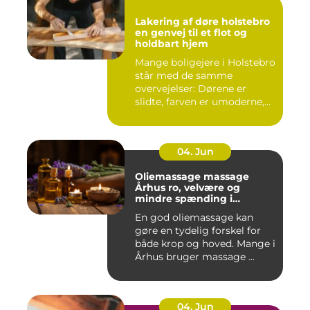
Lakering af døre holstebro
en genvej til et flot og
holdbart hjem
Mange boligejere i Holstebro
står med de samme
overvejelser: Dørene er
slidte, farven er umoderne,
o...
04. Jun
Oliemassage massage
Århus ro, velvære og
mindre spænding i
kroppen
En god oliemassage kan
gøre en tydelig forskel for
både krop og hoved. Mange i
Århus bruger massage ...
04. Jun