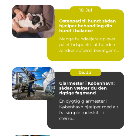
10. Jul
Osteopati til hund: sådan
hjælper behandling din
hund i balance
Mange hundeejere oplever
på et tidspunkt, at hunden
ændrer adfærd, bevæger s...
06. Jul
Glarmester i København:
sådan vælger du den
rigtige fagmand
En dygtig glarmester i
København hjælper med alt
fra simple rudeskift til
større...