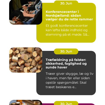
30. Jun
Konferencecenter i
Nordsjælland: sådan
vælger du de rette rammer
Et godt konferencecenter
kan løfte både indhold og
stemning på et møde. S&...
30. Jun
Træfældning på falster:
sikkerhed, faglighed og
sunde haver
Træer giver skygge, læ og liv
i haven, men før eller siden
opstår spørgsmålet: Skal
træet beskæres e...
30. Jun