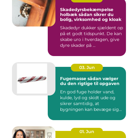
Skadedyrsbekæmpelse
holbæk sådan sikrer du
bolig, virksomhed og kloak
Skadedyr dukker sjældent op
på et godt tidspunkt. De kan
skabe uro i hverdagen, give
dyre skader på ...
03. Jun
Fugemasse sådan vælger
du den rigtige til opgaven
En god fuge holder vand,
kulde, lyd og skidt ude og
sikrer samtidig, at
bygningen kan bevæge sig
ud...
01. Jun