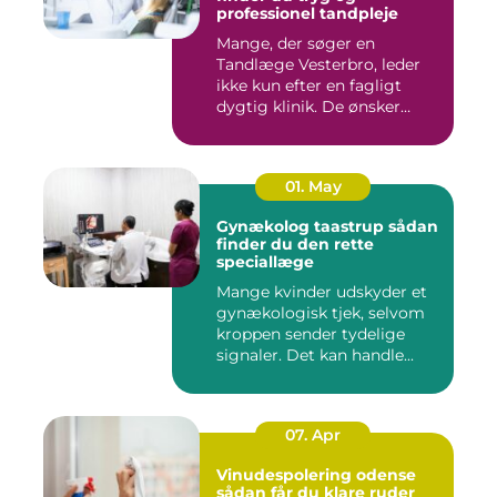
professionel tandpleje
Mange, der søger en
Tandlæge Vesterbro, leder
ikke kun efter en fagligt
dygtig klinik. De ønsker
ogs...
01. May
Gynækolog taastrup sådan
finder du den rette
speciallæge
Mange kvinder udskyder et
gynækologisk tjek, selvom
kroppen sender tydelige
signaler. Det kan handle...
07. Apr
Vinudespolering odense
sådan får du klare ruder