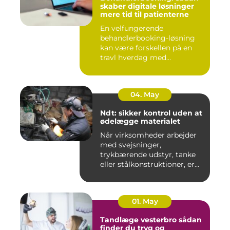
skaber digitale løsninger
mere tid til patienterne
En velfungerende
behandlerbooking-løsning
kan være forskellen på en
travl hverdag med
aflysninger, t...
04. May
Ndt: sikker kontrol uden at
ødelægge materialet
Når virksomheder arbejder
med svejsninger,
trykbærende udstyr, tanke
eller stålkonstruktioner, er
fe...
01. May
Tandlæge vesterbro sådan
finder du tryg og