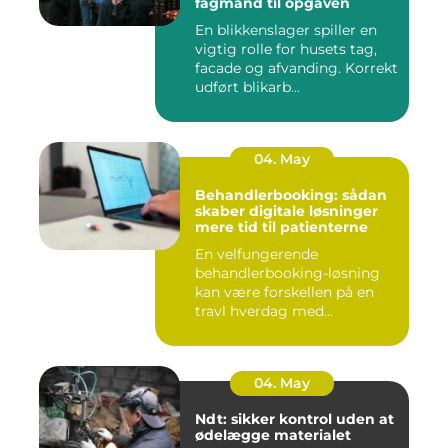
fagmand til opgaven
En blikkenslager spiller en
vigtig rolle for husets tag,
facade og afvanding. Korrekt
udført blikarb...
04. May
Behandlerbooking: sådan
skaber digitale løsninger
mere tid til patienterne
En velfungerende
behandlerbooking-løsning
kan være forskellen på en
travl hverdag med
aflysninger, t...
04. May
Ndt: sikker kontrol uden at
ødelægge materialet