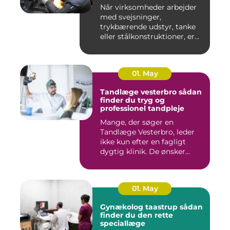
Når virksomheder arbejder
med svejsninger,
trykbærende udstyr, tanke
eller stålkonstruktioner, er
fe...
01. May
Tandlæge vesterbro sådan
finder du tryg og
professionel tandpleje
Mange, der søger en
Tandlæge Vesterbro, leder
ikke kun efter en fagligt
dygtig klinik. De ønsker
ogs...
01. May
Gynækolog taastrup sådan
finder du den rette
speciallæge