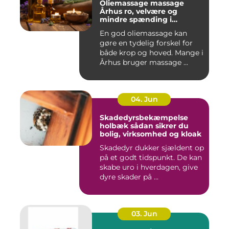
Oliemassage massage
Århus ro, velvære og
mindre spænding i
kroppen
En god oliemassage kan
gøre en tydelig forskel for
både krop og hoved. Mange i
Århus bruger massage ...
04. Jun
Skadedyrsbekæmpelse
holbæk sådan sikrer du
bolig, virksomhed og kloak
Skadedyr dukker sjældent op
på et godt tidspunkt. De kan
skabe uro i hverdagen, give
dyre skader på ...
03. Jun