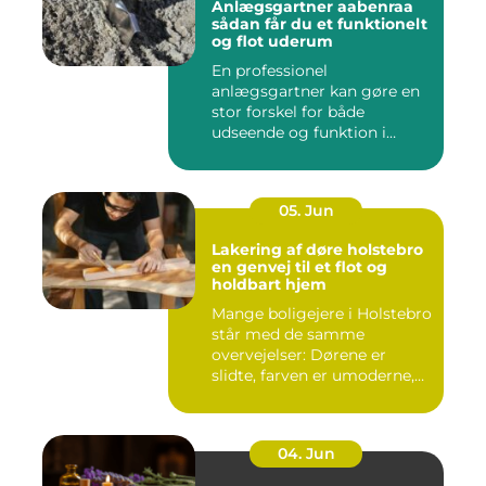
Anlægsgartner aabenraa
sådan får du et funktionelt
og flot uderum
En professionel
anlægsgartner kan gøre en
stor forskel for både
udseende og funktion i
haven. Mange ...
05. Jun
Lakering af døre holstebro
en genvej til et flot og
holdbart hjem
Mange boligejere i Holstebro
står med de samme
overvejelser: Dørene er
slidte, farven er umoderne,
o...
04. Jun