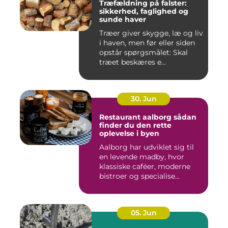
Træfældning på falster:
sikkerhed, faglighed og
sunde haver
Træer giver skygge, læ og liv
i haven, men før eller siden
opstår spørgsmålet: Skal
træet beskæres e...
30. Jun
Restaurant aalborg sådan
finder du den rette
oplevelse i byen
Aalborg har udviklet sig til
en levende madby, hvor
klassiske caféer, moderne
bistroer og specialise...
05. Jun