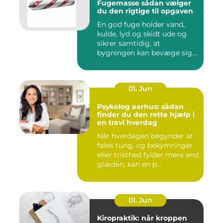
Fugemasse sådan vælger
du den rigtige til opgaven
En god fuge holder vand,
kulde, lyd og skidt ude og
sikrer samtidig, at
bygningen kan bevæge sig
ud...
01. Jun
Psykolog aarhus: sådan
finder du den rette hjælp i
en travl hverdag
Når hverdagen begynder at
føles tung, og bekymringer
eller tristhed fylder mere end
glæden, kan en p...
01. Jun
Kiropraktik: når kroppen