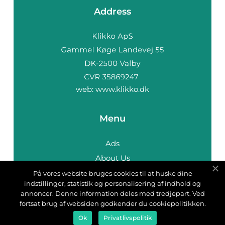
Address
web:
www.klikko.dk
Menu
Ads
About Us
Cookies
På vores website bruges cookies til at huske dine
indstillinger, statistik og personalisering af indhold og
Contact
annoncer. Denne information deles med tredjepart. Ved
Sitemap
fortsat brug af websiden godkender du cookiepolitikken.
Ok
Privatlivspolitik