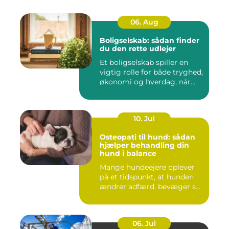
06. Aug
Boligselskab: sådan finder
du den rette udlejer
Et boligselskab spiller en
vigtig rolle for både tryghed,
økonomi og hverdag, når...
10. Jul
Osteopati til hund: sådan
hjælper behandling din
hund i balance
Mange hundeejere oplever
på et tidspunkt, at hunden
ændrer adfærd, bevæger s...
06. Jul