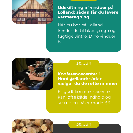
Udskiftning af vinduer på
Lolland: sådan får du lavere
varmeregning
Når du bor på Lolland,
kender du til blæst, regn og
fugtige vintre. Dine vinduer
h...
30. Jun
Konferencecenter i
Nordsjælland: sådan
vælger du de rette rammer
Et godt konferencecenter
kan løfte både indhold og
stemning på et møde. S&...
30. Jun