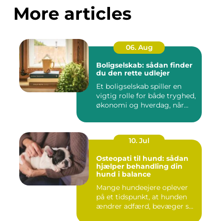
More articles
06. Aug
Boligselskab: sådan finder
du den rette udlejer
Et boligselskab spiller en
vigtig rolle for både tryghed,
økonomi og hverdag, når...
10. Jul
Osteopati til hund: sådan
hjælper behandling din
hund i balance
Mange hundeejere oplever
på et tidspunkt, at hunden
ændrer adfærd, bevæger s...