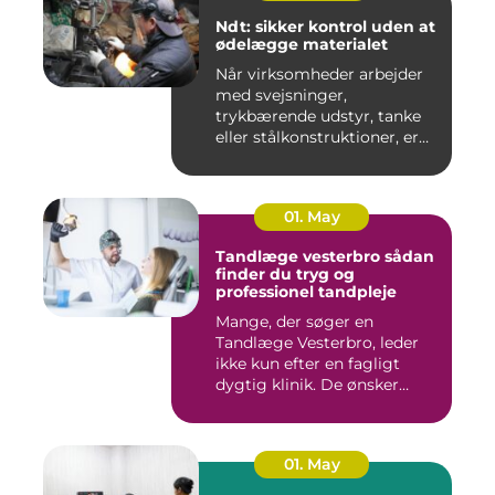
Ndt: sikker kontrol uden at
ødelægge materialet
Når virksomheder arbejder
med svejsninger,
trykbærende udstyr, tanke
eller stålkonstruktioner, er
fe...
01. May
Tandlæge vesterbro sådan
finder du tryg og
professionel tandpleje
Mange, der søger en
Tandlæge Vesterbro, leder
ikke kun efter en fagligt
dygtig klinik. De ønsker
ogs...
01. May