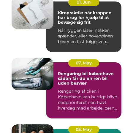
01. Jun
Kiropraktik: når kroppen
har brug for hjælp til at
bevæge sig frit
Når ryggen låser, nakken
spænder, eller hovedpinen
bliver en fast følgesven...
07. May
Rengøring bil københavn
sådan får du en ren bil
uden besvær
Rengøring af bilen i
København kan hurtigt blive
nedprioriteret i en travl
hverdag med arbejde, børn...
05. May