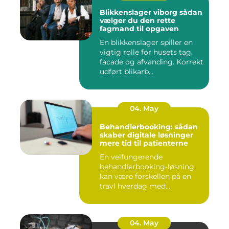
Blikkenslager viborg sådan
vælger du den rette
fagmand til opgaven
En blikkenslager spiller en
vigtig rolle for husets tag,
facade og afvanding. Korrekt
udført blikarb...
04. May
Behandlerbooking: sådan
skaber digitale løsninger
mere tid til patienterne
En velfungerende
behandlerbooking-løsning
kan være forskellen på en
travl hverdag med
aflysninger, t...
04. May