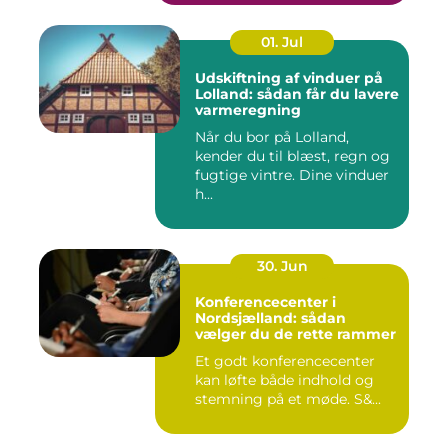
01. Jul
Udskiftning af vinduer på
Lolland: sådan får du lavere
varmeregning
Når du bor på Lolland,
kender du til blæst, regn og
fugtige vintre. Dine vinduer
h...
30. Jun
Konferencecenter i
Nordsjælland: sådan
vælger du de rette rammer
Et godt konferencecenter
kan løfte både indhold og
stemning på et møde. S&...