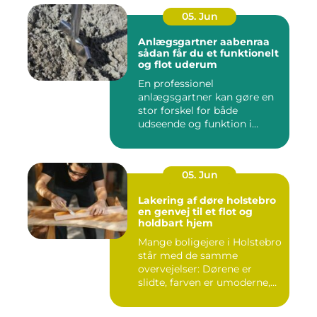
05. Jun
Anlægsgartner aabenraa
sådan får du et funktionelt
og flot uderum
En professionel
anlægsgartner kan gøre en
stor forskel for både
udseende og funktion i
haven. Mange ...
05. Jun
Lakering af døre holstebro
en genvej til et flot og
holdbart hjem
Mange boligejere i Holstebro
står med de samme
overvejelser: Dørene er
slidte, farven er umoderne,
o...