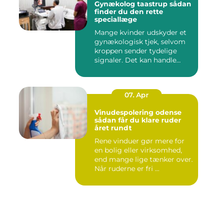
Gynækolog taastrup sådan
finder du den rette
speciallæge
Mange kvinder udskyder et
gynækologisk tjek, selvom
kroppen sender tydelige
signaler. Det kan handle...
07. Apr
Vinudespolering odense
sådan får du klare ruder
året rundt
Rene vinduer gør mere for
en bolig eller virksomhed,
end mange lige tænker over.
Når ruderne er fri ...