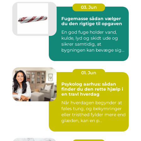
03. Jun
Fugemasse sådan vælger
du den rigtige til opgaven
En god fuge holder vand,
kulde, lyd og skidt ude og
sikrer samtidig, at
bygningen kan bevæge sig
ud...
01. Jun
Psykolog aarhus: sådan
finder du den rette hjælp i
en travl hverdag
Når hverdagen begynder at
føles tung, og bekymringer
eller tristhed fylder mere end
glæden, kan en p...