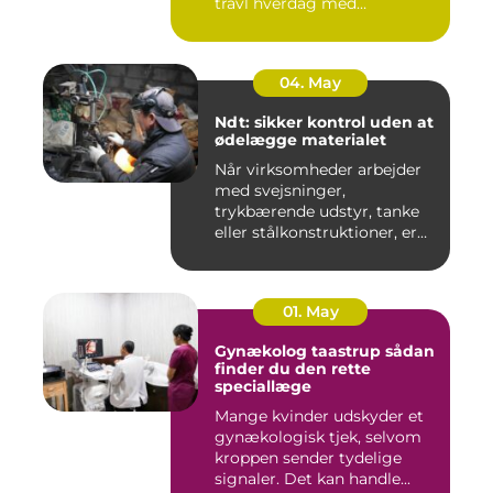
travl hverdag med
aflysninger, t...
04. May
Ndt: sikker kontrol uden at
ødelægge materialet
Når virksomheder arbejder
med svejsninger,
trykbærende udstyr, tanke
eller stålkonstruktioner, er
fe...
01. May
Gynækolog taastrup sådan
finder du den rette
speciallæge
Mange kvinder udskyder et
gynækologisk tjek, selvom
kroppen sender tydelige
signaler. Det kan handle...