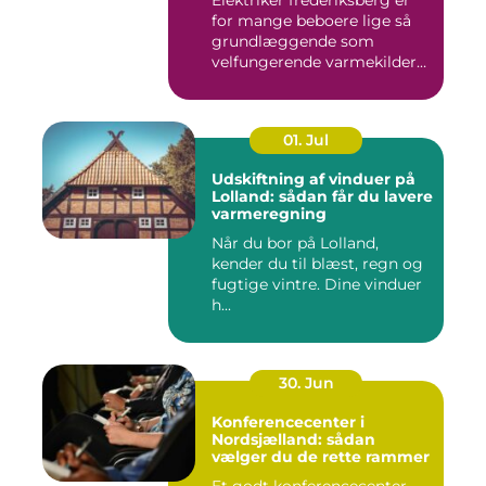
Elektriker frederiksberg er
for mange beboere lige så
grundlæggende som
velfungerende varmekilder
og...
01. Jul
Udskiftning af vinduer på
Lolland: sådan får du lavere
varmeregning
Når du bor på Lolland,
kender du til blæst, regn og
fugtige vintre. Dine vinduer
h...
30. Jun
Konferencecenter i
Nordsjælland: sådan
vælger du de rette rammer