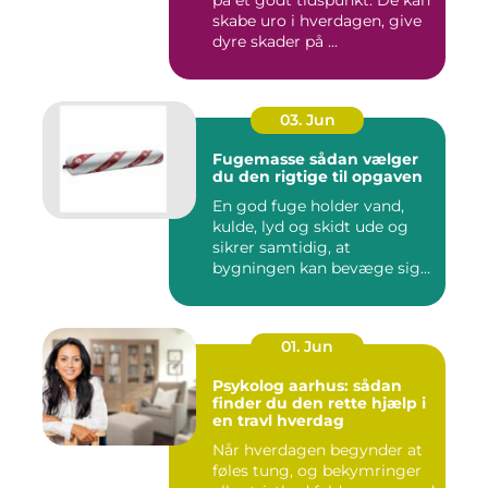
på et godt tidspunkt. De kan
skabe uro i hverdagen, give
dyre skader på ...
03. Jun
Fugemasse sådan vælger
du den rigtige til opgaven
En god fuge holder vand,
kulde, lyd og skidt ude og
sikrer samtidig, at
bygningen kan bevæge sig
ud...
01. Jun
Psykolog aarhus: sådan
finder du den rette hjælp i
en travl hverdag
Når hverdagen begynder at
føles tung, og bekymringer