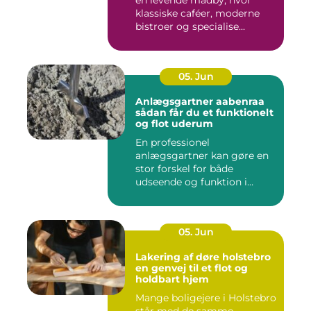
en levende madby, hvor
klassiske caféer, moderne
bistroer og specialise...
05. Jun
Anlægsgartner aabenraa
sådan får du et funktionelt
og flot uderum
En professionel
anlægsgartner kan gøre en
stor forskel for både
udseende og funktion i
haven. Mange ...
05. Jun
Lakering af døre holstebro
en genvej til et flot og
holdbart hjem
Mange boligejere i Holstebro