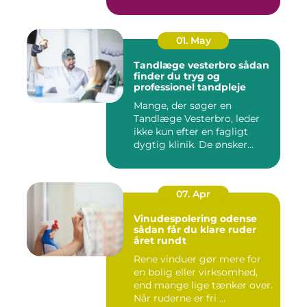
01. May
Tandlæge vesterbro sådan
finder du tryg og
professionel tandpleje
Mange, der søger en
Tandlæge Vesterbro, leder
ikke kun efter en fagligt
dygtig klinik. De ønsker
ogs...
07. Apr
Vinudespolering odense
sådan får du klare ruder
året rundt
Rene vinduer gør mere for
en bolig eller virksomhed,
end mange lige tænker over.
Når ruderne er fri ...