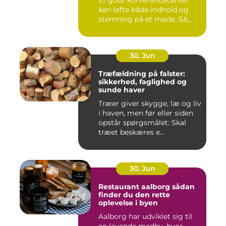
Et godt konferencecenter
kan løfte både indhold og
stemning på et møde. S&...
30. Jun
Træfældning på falster:
sikkerhed, faglighed og
sunde haver
Træer giver skygge, læ og liv
i haven, men før eller siden
opstår spørgsmålet: Skal
træet beskæres e...
30. Jun
Restaurant aalborg sådan
finder du den rette
oplevelse i byen
Aalborg har udviklet sig til