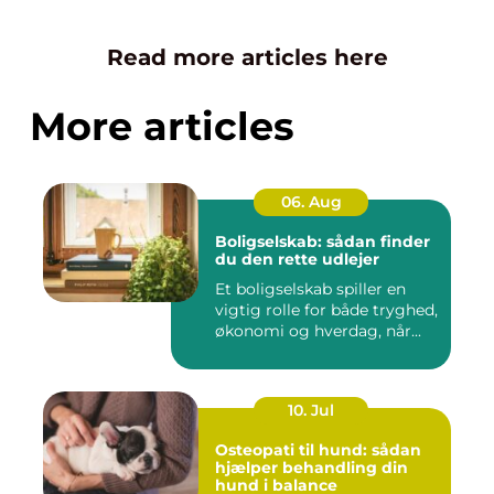
Read more articles here
More articles
06. Aug
Boligselskab: sådan finder
du den rette udlejer
Et boligselskab spiller en
vigtig rolle for både tryghed,
økonomi og hverdag, når...
10. Jul
Osteopati til hund: sådan
hjælper behandling din
hund i balance