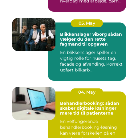
hverdag med arbejde, børn...
05. May
Blikkenslager viborg sådan
vælger du den rette
fagmand til opgaven
En blikkenslager spiller en
vigtig rolle for husets tag,
facade og afvanding. Korrekt
udført blikarb...
04. May
Behandlerbooking: sådan
skaber digitale løsninger
mere tid til patienterne
En velfungerende
behandlerbooking-løsning
kan være forskellen på en