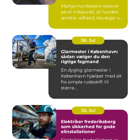
Mange hundeejere oplever
på et tidspunkt, at hunden
ændrer adfærd, bevæger s...
06. Jul
Glarmester i København:
sådan vælger du den
rigtige fagmand
En dygtig glarmester i
København hjælper med alt
fra simple rudeskift til
større...
02. Jul
Elektriker frederiksberg
som sikkerhed for gode
elinstallationer