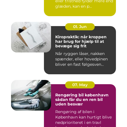
eller tristhed fylder mere end
glæden, kan en p...
01. Jun
Kiropraktik: når kroppen
har brug for hjælp til at
bevæge sig frit
Når ryggen låser, nakken
spænder, eller hovedpinen
bliver en fast følgesven...
07. May
Rengøring bil københavn
sådan får du en ren bil
uden besvær
Rengøring af bilen i
København kan hurtigt blive
nedprioriteret i en travl