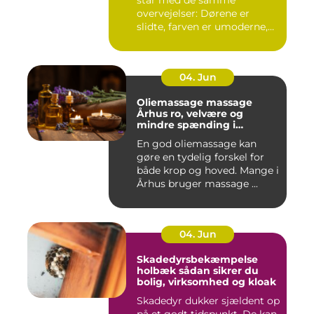
står med de samme
overvejelser: Dørene er
slidte, farven er umoderne,
o...
04. Jun
Oliemassage massage
Århus ro, velvære og
mindre spænding i
kroppen
En god oliemassage kan
gøre en tydelig forskel for
både krop og hoved. Mange i
Århus bruger massage ...
04. Jun
Skadedyrsbekæmpelse
holbæk sådan sikrer du
bolig, virksomhed og kloak
Skadedyr dukker sjældent op