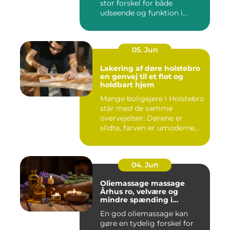
stor forskel for både
udseende og funktion i
haven. Mange ...
05. Jun
Lakering af døre holstebro
en genvej til et flot og
holdbart hjem
Mange boligejere i Holstebro
står med de samme
overvejelser: Dørene er
slidte, farven er umoderne,
o...
04. Jun
Oliemassage massage
Århus ro, velvære og
mindre spænding i
kroppen
En god oliemassage kan
gøre en tydelig forskel for