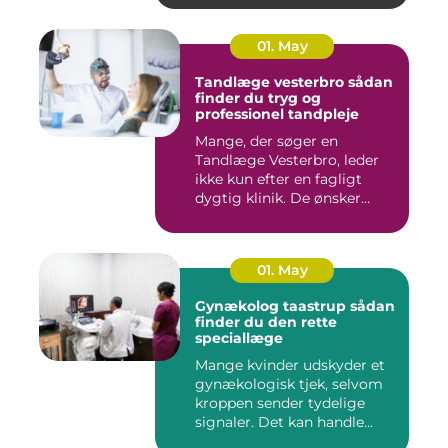
01. May
Tandlæge vesterbro sådan
finder du tryg og
professionel tandpleje
Mange, der søger en
Tandlæge Vesterbro, leder
ikke kun efter en fagligt
dygtig klinik. De ønsker
ogs...
01. May
Gynækolog taastrup sådan
finder du den rette
speciallæge
Mange kvinder udskyder et
gynækologisk tjek, selvom
kroppen sender tydelige
signaler. Det kan handle...