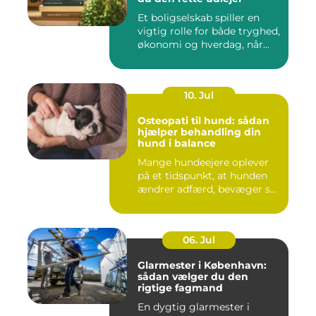
Et boligselskab spiller en
vigtig rolle for både tryghed,
økonomi og hverdag, når...
10. Jul
Osteopati til hund: sådan
hjælper behandling din
hund i balance
Mange hundeejere oplever
på et tidspunkt, at hunden
ændrer adfærd, bevæger s...
06. Jul
Glarmester i København:
sådan vælger du den
rigtige fagmand
En dygtig glarmester i