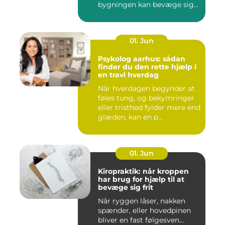
bygningen kan bevæge sig
ud...
01. Jun
Psykolog aarhus: sådan
finder du den rette hjælp i
en travl hverdag
Når hverdagen begynder at
føles tung, og bekymringer
eller tristhed fylder mere end
glæden, kan en p...
01. Jun
Kiropraktik: når kroppen
har brug for hjælp til at
bevæge sig frit
Når ryggen låser, nakken
spænder, eller hovedpinen
bliver en fast følgesven...