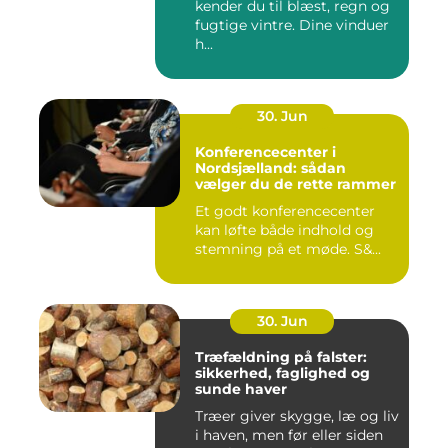
kender du til blæst, regn og
fugtige vintre. Dine vinduer
h...
30. Jun
Konferencecenter i
Nordsjælland: sådan
vælger du de rette rammer
Et godt konferencecenter
kan løfte både indhold og
stemning på et møde. S&...
30. Jun
Træfældning på falster:
sikkerhed, faglighed og
sunde haver
Træer giver skygge, læ og liv
i haven, men før eller siden