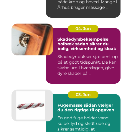
både krop og hoved. Mange i
Århus bruger massage ...
04. Jun
Skadedyrsbekæmpelse
holbæk sådan sikrer du
bolig, virksomhed og kloak
Skadedyr dukker sjældent op
på et godt tidspunkt. De kan
skabe uro i hverdagen, give
dyre skader på ...
03. Jun
Fugemasse sådan vælger
du den rigtige til opgaven
En god fuge holder vand,
kulde, lyd og skidt ude og
sikrer samtidig, at