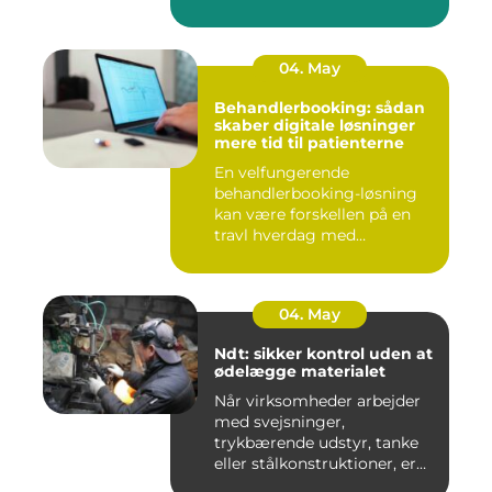
04. May
Behandlerbooking: sådan
skaber digitale løsninger
mere tid til patienterne
En velfungerende
behandlerbooking-løsning
kan være forskellen på en
travl hverdag med
aflysninger, t...
04. May
Ndt: sikker kontrol uden at
ødelægge materialet
Når virksomheder arbejder
med svejsninger,
trykbærende udstyr, tanke
eller stålkonstruktioner, er
fe...