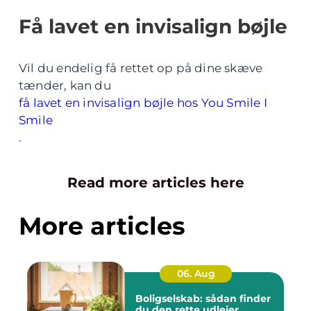
Få lavet en invisalign bøjle
Vil du endelig få rettet op på dine skæve
tænder, kan du
få lavet en invisalign bøjle hos You Smile I
Smile
.
Read more articles here
More articles
06. Aug
Boligselskab: sådan finder
du den rette udlejer