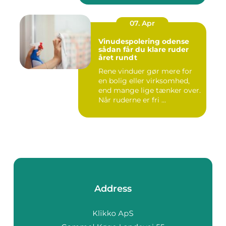
07. Apr
Vinudespolering odense
sådan får du klare ruder
året rundt
Rene vinduer gør mere for
en bolig eller virksomhed,
end mange lige tænker over.
Når ruderne er fri ...
Address