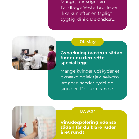
Mange, der søger en
Tandlæge Vesterbro, leder
ikke kun efter en fagligt
dygtig klinik. De ønsker
ogs...
01. May
Gynækolog taastrup sådan
finder du den rette
speciallæge
Mange kvinder udskyder et
gynækologisk tjek, selvom
kroppen sender tydelige
signaler. Det kan handle...
07. Apr
Vinudespolering odense
sådan får du klare ruder
året rundt