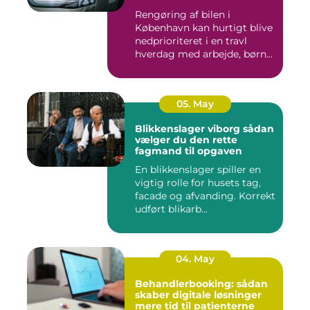
Rengøring af bilen i
København kan hurtigt blive
nedprioriteret i en travl
hverdag med arbejde, børn...
05. May
Blikkenslager viborg sådan
vælger du den rette
fagmand til opgaven
En blikkenslager spiller en
vigtig rolle for husets tag,
facade og afvanding. Korrekt
udført blikarb...
04. May
Behandlerbooking: sådan
skaber digitale løsninger
mere tid til patienterne