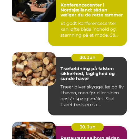
Konferencecenter i
Nordsjælland: sådan
vælger du de rette rammer
Et godt konferencecenter
kan løfte både indhold og
stemning på et møde. S&...
30. Jun
Træfældning på falster:
sikkerhed, faglighed og
sunde haver
Træer giver skygge, læ og liv
i haven, men før eller siden
opstår spørgsmålet: Skal
træet beskæres e...
30. Jun
Restaurant aalborg sådan