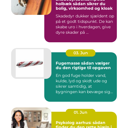
holbæk sådan sikrer du
bolig, virksomhed og kloak
Skadedyr dukker sjældent op
på et godt tidspunkt. De kan
skabe uro i hverdagen, give
dyre skader på ...
03. Jun
Fugemasse sådan vælger
du den rigtige til opgaven
En god fuge holder vand,
kulde, lyd og skidt ude og
sikrer samtidig, at
bygningen kan bevæge sig
ud...
01. Jun
Psykolog aarhus: sådan
finder du den rette hjælp i