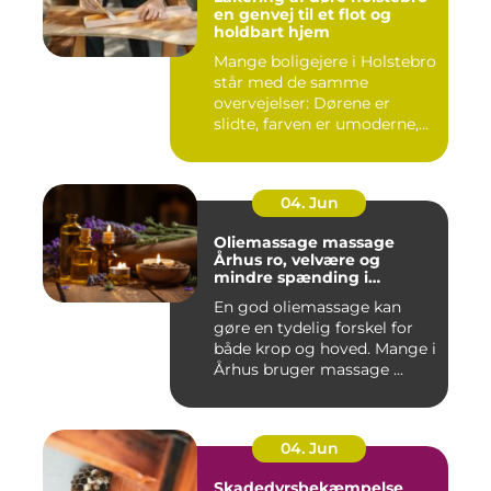
en genvej til et flot og
holdbart hjem
Mange boligejere i Holstebro
står med de samme
overvejelser: Dørene er
slidte, farven er umoderne,
o...
04. Jun
Oliemassage massage
Århus ro, velvære og
mindre spænding i
kroppen
En god oliemassage kan
gøre en tydelig forskel for
både krop og hoved. Mange i
Århus bruger massage ...
04. Jun
Skadedyrsbekæmpelse