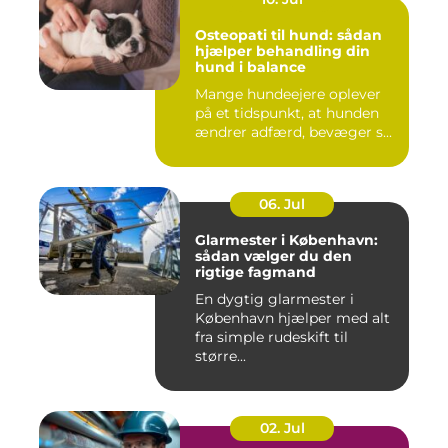
Osteopati til hund: sådan
hjælper behandling din
hund i balance
Mange hundeejere oplever
på et tidspunkt, at hunden
ændrer adfærd, bevæger s...
06. Jul
Glarmester i København:
sådan vælger du den
rigtige fagmand
En dygtig glarmester i
København hjælper med alt
fra simple rudeskift til
større...
02. Jul