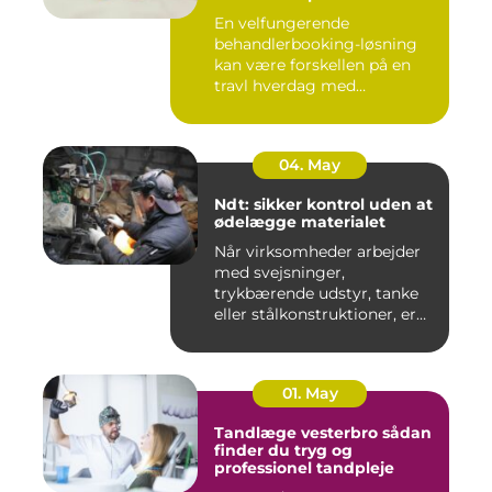
En velfungerende
behandlerbooking-løsning
kan være forskellen på en
travl hverdag med
aflysninger, t...
04. May
Ndt: sikker kontrol uden at
ødelægge materialet
Når virksomheder arbejder
med svejsninger,
trykbærende udstyr, tanke
eller stålkonstruktioner, er
fe...
01. May
Tandlæge vesterbro sådan
finder du tryg og
professionel tandpleje