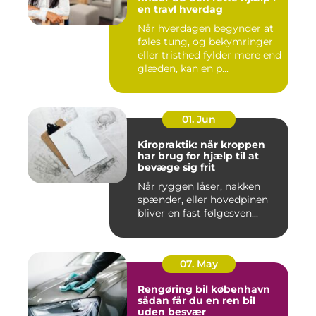
en travl hverdag
Når hverdagen begynder at
føles tung, og bekymringer
eller tristhed fylder mere end
glæden, kan en p...
01. Jun
Kiropraktik: når kroppen
har brug for hjælp til at
bevæge sig frit
Når ryggen låser, nakken
spænder, eller hovedpinen
bliver en fast følgesven...
07. May
Rengøring bil københavn
sådan får du en ren bil
uden besvær