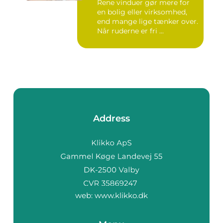
Rene vinduer gør mere for
en bolig eller virksomhed,
end mange lige tænker over.
Når ruderne er fri ...
Address
web:
www.klikko.dk