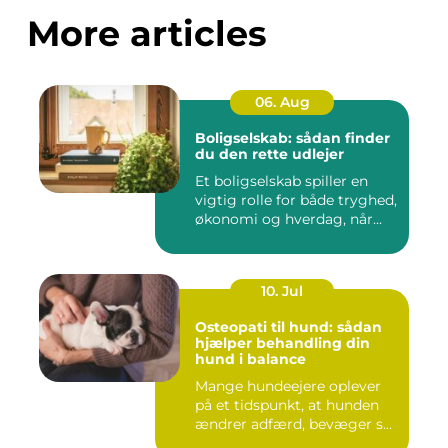
More articles
06. Aug
Boligselskab: sådan finder
du den rette udlejer
Et boligselskab spiller en
vigtig rolle for både tryghed,
økonomi og hverdag, når...
10. Jul
Osteopati til hund: sådan
hjælper behandling din
hund i balance
Mange hundeejere oplever
på et tidspunkt, at hunden
ændrer adfærd, bevæger s...