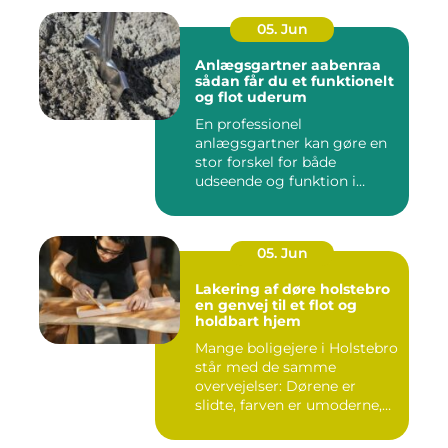
05. Jun
Anlægsgartner aabenraa
sådan får du et funktionelt
og flot uderum
En professionel
anlægsgartner kan gøre en
stor forskel for både
udseende og funktion i
haven. Mange ...
05. Jun
Lakering af døre holstebro
en genvej til et flot og
holdbart hjem
Mange boligejere i Holstebro
står med de samme
overvejelser: Dørene er
slidte, farven er umoderne,
o...