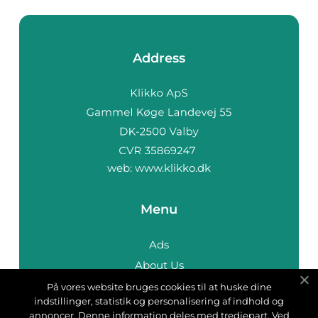
Address
web:
www.klikko.dk
Menu
Ads
About Us
Cookies
På vores website bruges cookies til at huske dine
indstillinger, statistik og personalisering af indhold og
Contact
annoncer. Denne information deles med tredjepart. Ved