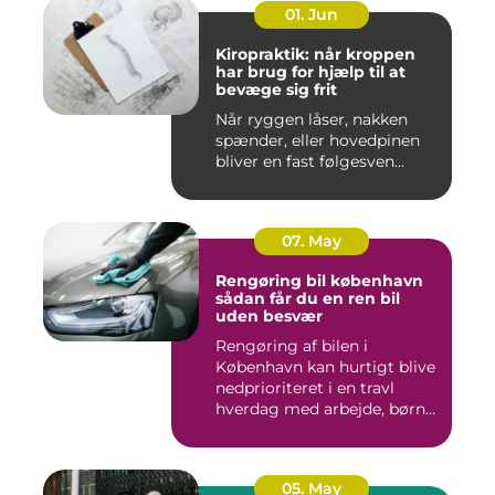
01. Jun
Kiropraktik: når kroppen
har brug for hjælp til at
bevæge sig frit
Når ryggen låser, nakken
spænder, eller hovedpinen
bliver en fast følgesven...
07. May
Rengøring bil københavn
sådan får du en ren bil
uden besvær
Rengøring af bilen i
København kan hurtigt blive
nedprioriteret i en travl
hverdag med arbejde, børn...
05. May