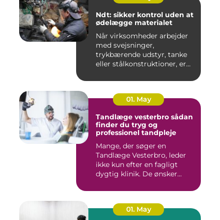
Ndt: sikker kontrol uden at
ødelægge materialet
Når virksomheder arbejder
med svejsninger,
trykbærende udstyr, tanke
eller stålkonstruktioner, er
fe...
01. May
Tandlæge vesterbro sådan
finder du tryg og
professionel tandpleje
Mange, der søger en
Tandlæge Vesterbro, leder
ikke kun efter en fagligt
dygtig klinik. De ønsker
ogs...
01. May