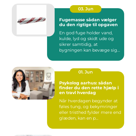
03. Jun
Fugemasse sådan vælger
du den rigtige til opgaven
En god fuge holder vand,
kulde, lyd og skidt ude og
sikrer samtidig, at
bygningen kan bevæge sig
ud...
01. Jun
Psykolog aarhus: sådan
finder du den rette hjælp i
en travl hverdag
Når hverdagen begynder at
føles tung, og bekymringer
eller tristhed fylder mere end
glæden, kan en p...