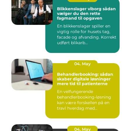
Blikkenslager viborg sådan
vælger du den rette
fagmand til opgaven
En blikkenslager spiller en
vigtig rolle for husets tag,
facade og afvanding. Korrekt
udført blikarb...
04. May
Behandlerbooking: sådan
skaber digitale løsninger
mere tid til patienterne
En velfungerende
behandlerbooking-løsning
kan være forskellen på en
travl hverdag med
aflysninger, t...
04. May