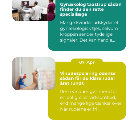
Gynækolog taastrup sådan
finder du den rette
speciallæge
Mange kvinder udskyder et
gynækologisk tjek, selvom
kroppen sender tydelige
signaler. Det kan handle...
07. Apr
Vinudespolering odense
sådan får du klare ruder
året rundt
Rene vinduer gør mere for
en bolig eller virksomhed,
end mange lige tænker over.
Når ruderne er fri ...