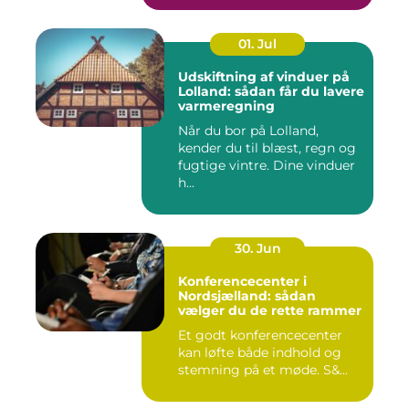
01. Jul
Udskiftning af vinduer på
Lolland: sådan får du lavere
varmeregning
Når du bor på Lolland,
kender du til blæst, regn og
fugtige vintre. Dine vinduer
h...
30. Jun
Konferencecenter i
Nordsjælland: sådan
vælger du de rette rammer
Et godt konferencecenter
kan løfte både indhold og
stemning på et møde. S&...