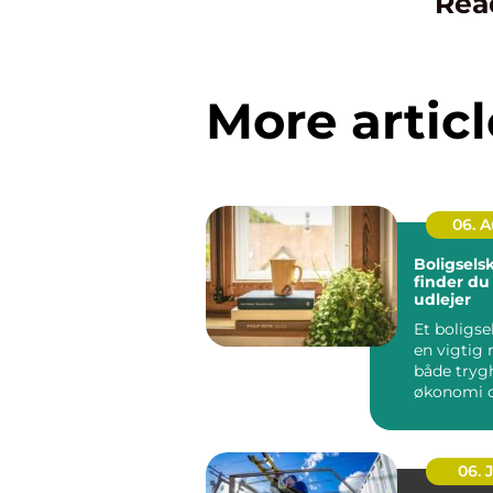
Rea
More articl
06. 
Boligsels
finder du
udlejer
Et boligse
en vigtig r
både tryg
økonomi o
når...
06. 