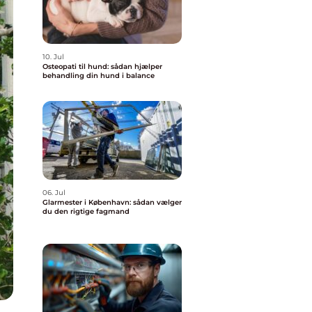
10. Jul
Osteopati til hund: sådan hjælper
behandling din hund i balance
06. Jul
Glarmester i København: sådan vælger
du den rigtige fagmand