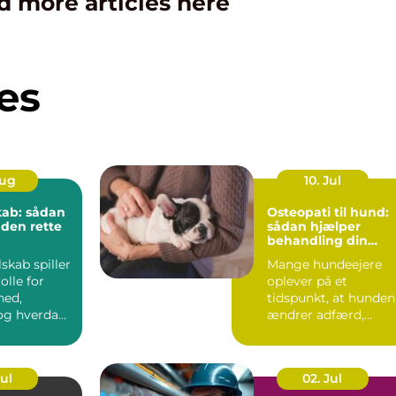
d more articles here
es
Aug
10. Jul
kab: sådan
Osteopati til hund:
 den rette
sådan hjælper
behandling din
hund i balance
lskab spiller
Mange hundeejere
olle for
oplever på et
hed,
tidspunkt, at hunden
g hverdag,
ændrer adfærd,
bevæger s...
Jul
02. Jul