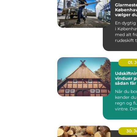
Glarmeste
Københav
vælger d
rigtige 
En dygtig
i Københa
med alt fr
rudeskift ti
01. J
Udskiftni
vinduer p
sådan får
varmereg
Når du bor
kender du 
regn og f
vintre. Di
h...
30. 