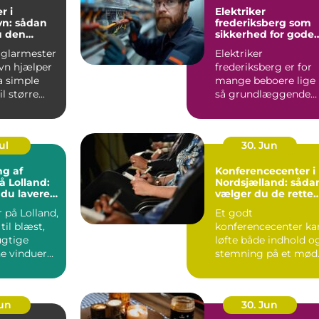
r i
Elektriker
n: sådan
frederiksberg som
u den
sikkerhed for gode
fagmand
elinstallationer
 glarmester
Elektriker
vn hjælper
frederiksberg er for
a simple
mange beboere lige
l større...
så grundlæggende
som velfungerende
varmekilder og...
ul
30. Jun
ng af
Konferencecenter i
å Lolland:
Nordsjælland: såda
 du lavere
vælger du de rette
ning
rammer
 på Lolland,
Et godt
til blæst,
konferencecenter ka
ugtige
løfte både indhold o
ne vinduer
stemning på et mød
S&...
Jun
30. Jun