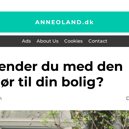
ANNEOLAND.
dk
Ads
About Us
Cookies
Contact
ør til din bolig?
n
D