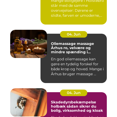
Mange boligejere i Holstebro
står med de samme
overvejelser: Dørene er
slidte, farven er umoderne,
o...
04. Jun
Oliemassage massage
Århus ro, velvære og
mindre spænding i
kroppen
En god oliemassage kan
gøre en tydelig forskel for
både krop og hoved. Mange i
Århus bruger massage ...
04. Jun
Skadedyrsbekæmpelse
holbæk sådan sikrer du
bolig, virksomhed og kloak