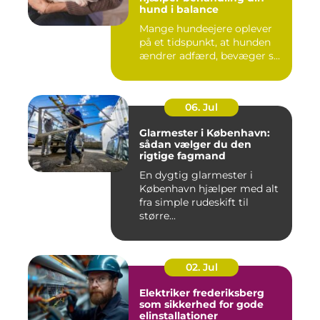
hund i balance
Mange hundeejere oplever
på et tidspunkt, at hunden
ændrer adfærd, bevæger s...
06. Jul
Glarmester i København:
sådan vælger du den
rigtige fagmand
En dygtig glarmester i
København hjælper med alt
fra simple rudeskift til
større...
02. Jul
Elektriker frederiksberg
som sikkerhed for gode
elinstallationer