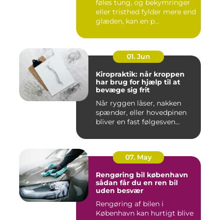
føles tung, og bekymringer
eller tristhed fylder mere end
glæden, kan en p...
01. Jun
Kiropraktik: når kroppen
har brug for hjælp til at
bevæge sig frit
Når ryggen låser, nakken
spænder, eller hovedpinen
bliver en fast følgesven...
07. May
Rengøring bil københavn
sådan får du en ren bil
uden besvær
Rengøring af bilen i
København kan hurtigt blive