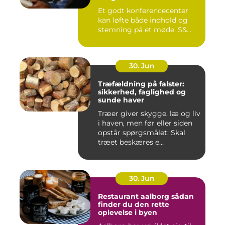
Et godt konferencecenter
kan løfte både indhold og
stemning på et møde. S&...
30. Jun
Træfældning på falster:
sikkerhed, faglighed og
sunde haver
Træer giver skygge, læ og liv
i haven, men før eller siden
opstår spørgsmålet: Skal
træet beskæres e...
30. Jun
Restaurant aalborg sådan
finder du den rette
oplevelse i byen