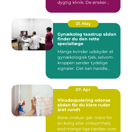
dygtig klinik. De ønsker
ogs...
01. May
Gynækolog taastrup sådan
finder du den rette
speciallæge
Mange kvinder udskyder et
gynækologisk tjek, selvom
kroppen sender tydelige
signaler. Det kan handle...
07. Apr
Vinudespolering odense
sådan får du klare ruder
året rundt
Rene vinduer gør mere for
en bolig eller virksomhed,
end mange lige tænker over.