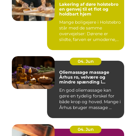
Lakering af døre holstebro
en genvej til et flot og
holdbart hjem
Mange boligejere i Holstebro
står med de samme
overvejelser: Dørene er
slidte, farven er umoderne,
o...
04. Jun
Oliemassage massage
Århus ro, velvære og
mindre spænding i
kroppen
En god oliemassage kan
gøre en tydelig forskel for
både krop og hoved. Mange i
Århus bruger massage ...
04. Jun