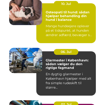
10. Jul
Osteopati til hund: sådan
hjælper behandling din
hund i balance
Mange hundeejere oplever
på et tidspunkt, at hunden
ændrer adfærd, bevæger s...
06. Jul
Glarmester i København:
sådan vælger du den
rigtige fagmand
En dygtig glarmester i
København hjælper med alt
fra simple rudeskift til
større...
02. Jul