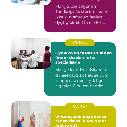
Mange, der søger en
Tandlæge Vesterbro, leder
ikke kun efter en fagligt
dygtig klinik. De ønsker
ogs...
01. May
Gynækolog taastrup sådan
finder du den rette
speciallæge
Mange kvinder udskyder et
gynækologisk tjek, selvom
kroppen sender tydelige
signaler. Det kan handle...
07. Apr
Vinudespolering odense
sådan får du klare ruder
året rundt