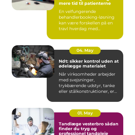
mere tid til patienterne
En velfungerende
behandlerbooking-løsning
kan være forskellen på en
travl hverdag med
aflysninger, t...
04. May
Ndt: sikker kontrol uden at
ødelægge materialet
Når virksomheder arbejder
med svejsninger,
trykbærende udstyr, tanke
eller stålkonstruktioner, er
fe...
01. May
Tandlæge vesterbro sådan
finder du tryg og
professionel tandpleje