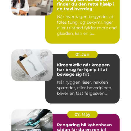
finder du den rette hjælp i
en travl hverdag
Når hverdagen begynder at
føles tung, og bekymringer
eller tristhed fylder mere end
glæden, kan en p...
01. Jun
Kiropraktik: når kroppen
har brug for hjælp til at
bevæge sig frit
Når ryggen låser, nakken
spænder, eller hovedpinen
bliver en fast følgesven...
07. May
Rengøring bil københavn
sådan får du en ren bil