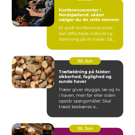
Konferencecenter i
Nordsjælland: sådan
vælger du de rette rammer
Et godt konferencecenter
kan løfte både indhold og
stemning på et møde. S&...
30. Jun
Træfældning på falster:
sikkerhed, faglighed og
sunde haver
Træer giver skygge, læ og liv
i haven, men før eller siden
opstår spørgsmålet: Skal
træet beskæres e...
30. Jun