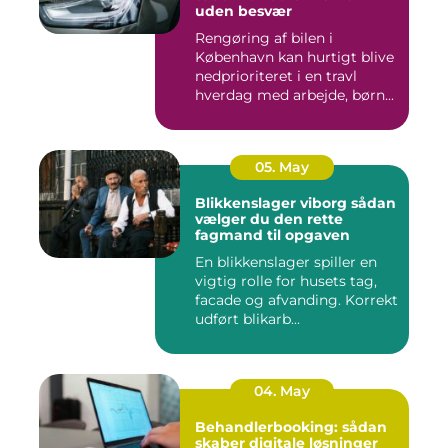
uden besvær
Rengøring af bilen i
København kan hurtigt blive
nedprioriteret i en travl
hverdag med arbejde, børn...
05. May
Blikkenslager viborg sådan
vælger du den rette
fagmand til opgaven
En blikkenslager spiller en
vigtig rolle for husets tag,
facade og afvanding. Korrekt
udført blikarb...
04. May
Behandlerbooking: sådan
skaber digitale løsninger