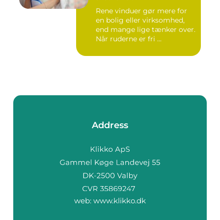
Rene vinduer gør mere for
en bolig eller virksomhed,
end mange lige tænker over.
Når ruderne er fri ...
Address
web:
www.klikko.dk