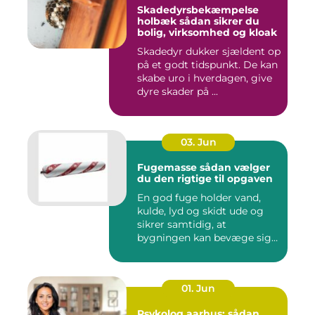
Skadedyrsbekæmpelse
holbæk sådan sikrer du
bolig, virksomhed og kloak
Skadedyr dukker sjældent op
på et godt tidspunkt. De kan
skabe uro i hverdagen, give
dyre skader på ...
03. Jun
Fugemasse sådan vælger
du den rigtige til opgaven
En god fuge holder vand,
kulde, lyd og skidt ude og
sikrer samtidig, at
bygningen kan bevæge sig
ud...
01. Jun
Psykolog aarhus: sådan