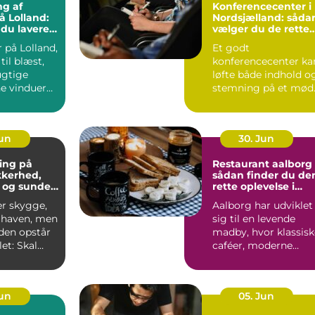
ng af
Konferencecenter i
å Lolland:
Nordsjælland: såda
 du lavere
vælger du de rette
ning
rammer
 på Lolland,
Et godt
til blæst,
konferencecenter ka
ugtige
løfte både indhold o
ne vinduer
stemning på et mød
S&...
Jun
30. Jun
ing på
Restaurant aalborg
ikkerhed,
sådan finder du de
 og sunde
rette oplevelse i
byen
er skygge,
Aalborg har udviklet
i haven, men
sig til en levende
iden opstår
madby, hvor klassisk
et: Skal
caféer, moderne
æres e...
bistroer og
specialise...
Jun
05. Jun