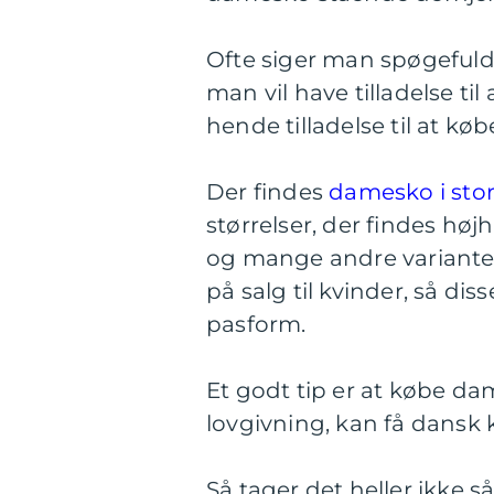
Ofte siger man spøgefuldt
man vil have tilladelse ti
hende tilladelse til at køb
Der findes
damesko i stor
størrelser, der findes høj
og mange andre varianter
på salg til kvinder, så di
pasform.
Et godt tip er at købe d
lovgivning, kan få dansk 
Så tager det heller ikke så