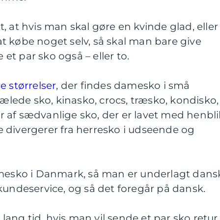
, at hvis man skal gøre en kvinde glad, eller
l at købe noget selv, så skal man bare give
e et par sko også – eller to.
e størrelser
, der findes damesko i små
hælede sko, kinasko, crocs, træsko, kondisko,
 af sædvanlige sko, der er lavet med henbli
sse divergerer fra herresko i udseende og
amesko i Danmark, så man er underlagt dans
kundeservice, og så det foregår på dansk.
 lang tid, hvis man vil sende et par sko retur,