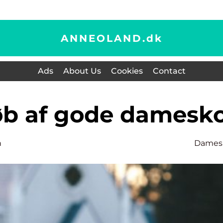
ANNEOLAND.
dk
Ads
About Us
Cookies
Contact
køb af gode damesk
n
Dames