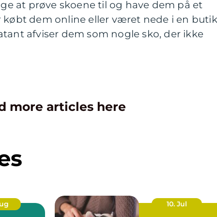
lige at prøve skoene til og have dem på et
 købt dem online eller været nede i en buti
atant afviser dem som nogle sko, der ikke
d more articles here
es
Aug
10. Jul