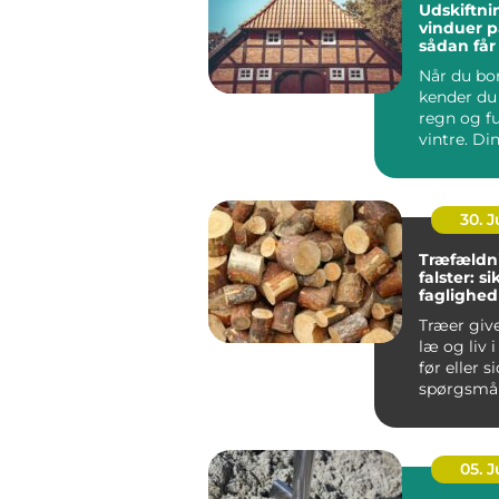
Udskiftni
vinduer p
sådan får
varmereg
Når du bor
kender du 
regn og f
vintre. Di
h...
30. 
Træfældn
falster: s
faglighed
haver
Træer giv
læ og liv 
før eller s
spørgsmål
træet besk
05. 