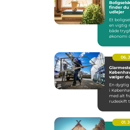
Boligsels
finder du
udlejer
Et boligse
en vigtig r
både tryg
økonomi o
når...
06. 
Glarmeste
Københav
vælger d
rigtige 
En dygtig
i Københa
med alt fr
rudeskift ti
01. J