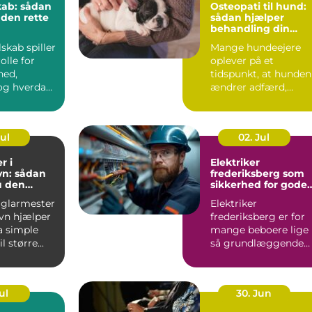
kab: sådan
Osteopati til hund:
 den rette
sådan hjælper
behandling din
hund i balance
lskab spiller
Mange hundeejere
olle for
oplever på et
hed,
tidspunkt, at hunden
g hverdag,
ændrer adfærd,
bevæger s...
Jul
02. Jul
r i
Elektriker
n: sådan
frederiksberg som
u den
sikkerhed for gode
fagmand
elinstallationer
 glarmester
Elektriker
vn hjælper
frederiksberg er for
a simple
mange beboere lige
l større...
så grundlæggende
som velfungerende
varmekilder og...
ul
30. Jun